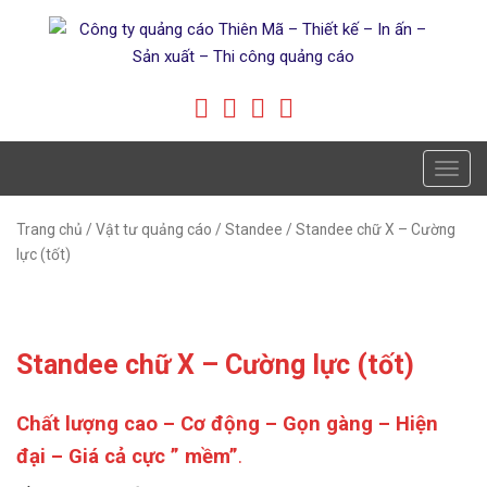
T
o
g
Trang chủ
/
Vật tư quảng cáo
/
Standee
/ Standee chữ X – Cường
g
lực (tốt)
l
e
n
Standee chữ X – Cường lực (tốt)
a
v
i
Chất lượng cao – Cơ động – Gọn gàng – Hiện
g
đại – Giá cả cực ” mềm”
.
a