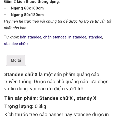
Gồm 2 kích thước thông dụng:
t
– Ngang 60x160cm
i
– Ngang 80x180cm
o
Hãy liên hệ trực tiếp với chúng tôi để được hộ trợ và tư vấn tốt
n
nhất cho bạn.
Từ khóa:
bán standee
,
chân standee
,
in standee
,
standee
,
standee chữ x
Mô tả
Standee chữ X
là một sản phẩm quảng cáo
truyền thông. Được các nhà quảng cáo lựa chọn
và tin dùng. với các ưu điểm vượt trội.
Tên sản phẩm: Standee chữ X , standy X
Trọng lượng:
0.8kg
Kích thước treo các banner hay standee được in